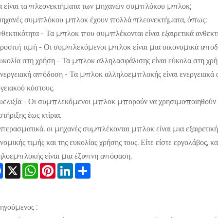
α είναι τα πλεονεκτήματα των μηχανών συμπλόκου μπλοκ;
μηχανές συμπλόκου μπλοκ έχουν πολλά πλεονεκτήματα, όπως:
νθεκτικότητα - Τα μπλοκ που συμπλέκονται είναι εξαιρετικά ανθεκτ
Προσιτή τιμή - Οι συμπλεκόμενοι μπλοκ είναι μια οικονομικά αποδ
Ευκολία στη χρήση - Τα μπλοκ αλληλασφάλισης είναι εύκολα στη χρ
Ενεργειακή απόδοση - Τα μπλοκ αλληλοεμπλοκής είναι ενεργειακά 
γειακού κόστους.
Ευελιξία - Οι συμπλεκόμενοι μπλοκ μπορούν να χρησιμοποιηθούν γ
στήριξης έως κτίρια.
περασματικά, οι μηχανές συμπλέκονται μπλοκ είναι μια εξαιρετική 
νομικής τιμής και της ευκολίας χρήσης τους. Είτε είστε εργολάβος,
ηλοεμπλοκής είναι μια έξυπνη απόφαση.
Facebook
X
WhatsApp
Pinterest
LinkedIn
Share
ηγούμενος :