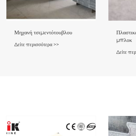
Πλαστικές παλέτες PVC για
Πλήρως 
μπλοκ
κατασκε
Δείτε περισσότερα >>
Δείτε πε