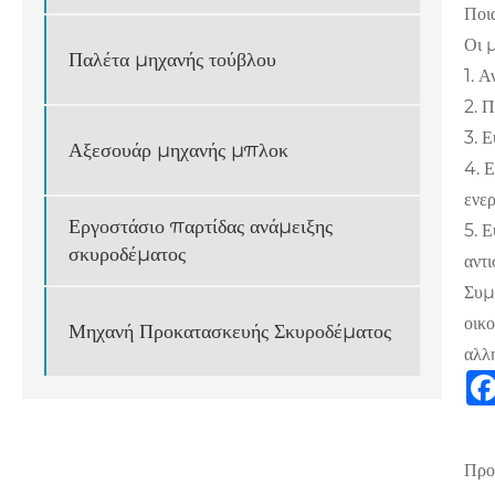
Ποι
Οι 
Παλέτα μηχανής τούβλου
1. Α
2. 
3. 
Αξεσουάρ μηχανής μπλοκ
4. 
ενερ
Εργοστάσιο παρτίδας ανάμειξης
5. 
σκυροδέματος
αντι
Συμ
οικο
Μηχανή Προκατασκευής Σκυροδέματος
αλλ
Προ