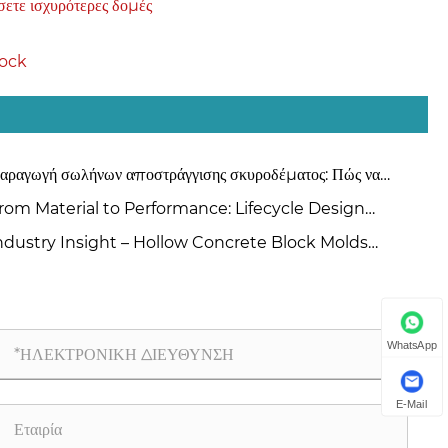
σετε ισχυρότερες δομές
lock
αραγωγή σωλήνων αποστράγγισης σκυροδέματος: Πώς να
λέξετε μεταξύ μεθόδων εξώθησης και ανάρτησης κυλίνδρων;
rom Material to Performance: Lifecycle Design
inciples for High-Quality Concrete Steel Moulds
ndustry Insight – Hollow Concrete Block Molds
nufacturers China
WhatsApp
E-Mail