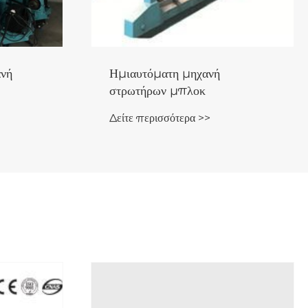
Αυτόματο μηχάνημα
τσιμεντότουβλων
Δείτε περισσότερα >>