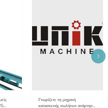

Πλεονεκτήματα της μηχανής
νάρτησης
Hollow Block: Τύποι και