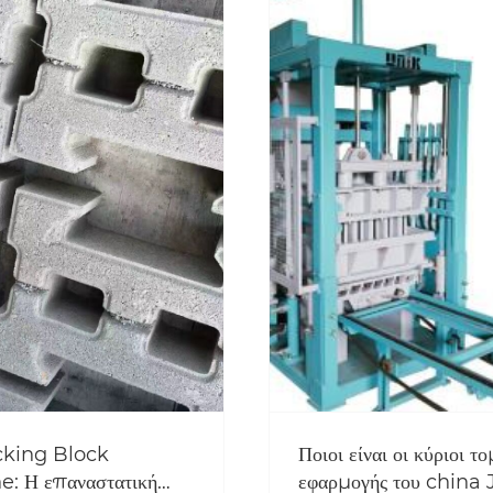
ναι οι κύριοι τομείς
Γνωρίζετε τη μηχανή
ής του china JS
κατασκευής σωλήνων α