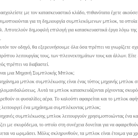
 ασχολείστε με τον κατασκευαστικό κλάδο, πιθανότατα έχετε ακούσ
σιμοποιούνται για τη δημιουργία συμπλεκόμενων μπλοκ, τα οποία 
. Αποτελούν δημοφιλή επιλογή για κατασκευαστικά έργα λόγω της αν
.
αυτόν τον οδηγό, θα εξερευνήσουμε όλα όσα πρέπει να γνωρίζετε σ
τρόπου λειτουργίας τους, των πλεονεκτημάτων τους και άλλων. Είτε 
ός πρέπει να διαβαστεί.
είναι μια Μηχανή Συμπλοκής Μπλοκ;
μηχάνημα μπλοκ συμπλέκωσης είναι ένας τύπος μηχανής μπλοκ σκ
ηλομανδαλώσεως. Αυτά τα μπλοκ κατασκευάζονται ρίχνοντας σκυρόδεμ
ρεθούν οι φυσαλίδες αέρα. Το καλούπι αφαιρείται και το μπλοκ αφήν
 λειτουργεί ένα μηχάνημα συμπλέκοντας μπλοκ;
μηχανές συμπλέκωσης μπλοκ λειτουργούν χρησιμοποιώντας ένα κα
ζει με σκυρόδεμα, το οποίο στη συνέχεια δονείται για να αφαιρεθού
εται να ωριμάσει. Μόλις σκληρυνθούν, τα μπλοκ είναι έτοιμα για χ