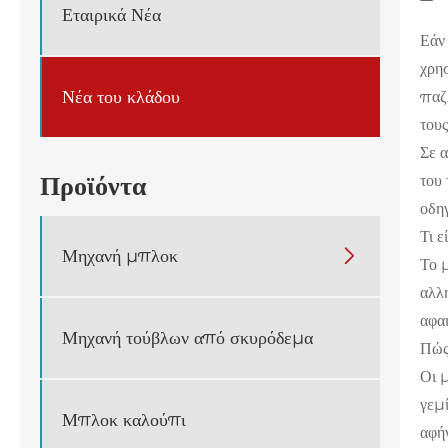
Εταιρικά Νέα
Εάν
χρη
Νέα του κλάδου
παζλ
τους
Σε 
Προϊόντα
του 
οδηγ
Τι 
Μηχανή μπλοκ

Το 
αλλ
αφαι
Μηχανή τούβλων από σκυρόδεμα
Πώς
Οι 
γεμί
Μπλοκ καλούπι
αφήν