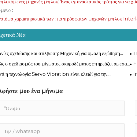
πλεκόμενες μηχανές μπλοκ: Ένας επαναστατικός τρόπος για να χτί
μενο :
νοτόμα χαρακτηριστικά των πιο πρόσφατων μηχανών μπλοκ Inter
Σχετικά Νέα
νίες σχεδίασης και στίλβωση: Μηχανική για ομαλή εξώθηση
Π
λοκ
επι
ς ο σχεδιασμός του μίγματος σκυροδέματος επηρεάζει άμεσα
F
 επιλογή υλικού καλουπιού
Pr
ατί η τεχνολογία Servo Vibration είναι κλειδί για την
I
ασκευή μπλοκ σκυροδέματος;
Ma
Αφήστε μου ένα μήνυμα