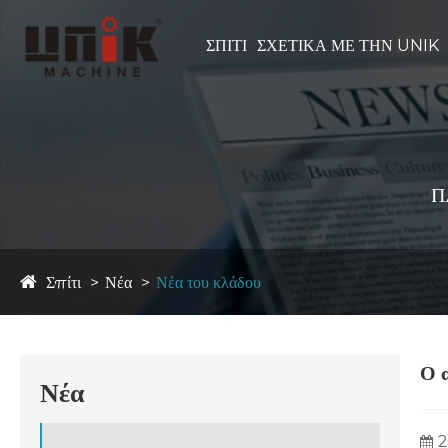
ΣΠΊΤΙ
ΣΧΕΤΙΚΆ ΜΕ ΤΗΝ UNIK
Π
Σπίτι
Νέα
Νέα του κλάδου
Ο 
Νέα
2