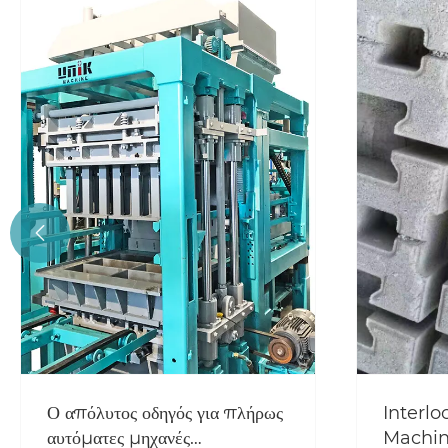

Interlocking Block
Ποιοι εί
Machine: Η επαναστατική
εφαρμογ