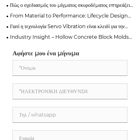
επιλέξετε μεταξύ μεθόδων εξώθησης και ανάρτησης
Πώς ο σχεδιασμός του μίγματος σκυροδέματος επηρεάζει
κυλίνδρων;
άμεσα την επιλογή υλικού καλουπιού
From Material to Performance: Lifecycle Design
Principles for High-Quality Concrete Steel Moulds
Γιατί η τεχνολογία Servo Vibration είναι κλειδί για την
κατασκευή μπλοκ σκυροδέματος;
Industry Insight – Hollow Concrete Block Molds
Manufacturers China
Αφήστε μου ένα μήνυμα