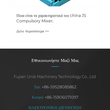
Ποια είναι τα χαρακτηριστικά του china JS
Compulsory Mixer;
Δείτε περισσότερα >>
Επικοινωνήστε Μαζί Μας
Fujian Unik Machinery Technology Co., Ltd.
Τηλ:
+86-59528085862
Κινητό:
+86-15906071097
ΗΛΕΚΤΡΟΝΙΚΗ ΔΙΕΥΘΥΝΣΗ: