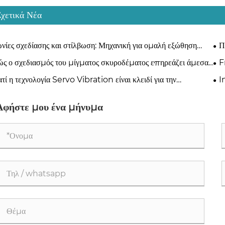
Σχετικά Νέα
νίες σχεδίασης και στίλβωση: Μηχανική για ομαλή εξώθηση
Π
λοκ
επι
ς ο σχεδιασμός του μίγματος σκυροδέματος επηρεάζει άμεσα
F
 επιλογή υλικού καλουπιού
Pr
ατί η τεχνολογία Servo Vibration είναι κλειδί για την
I
ασκευή μπλοκ σκυροδέματος;
Ma
Αφήστε μου ένα μήνυμα