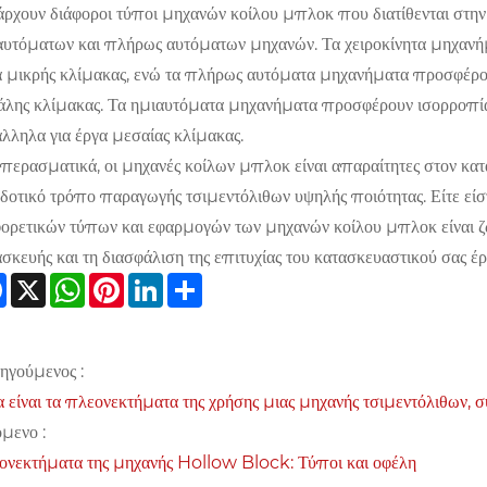
ρχουν διάφοροι τύποι μηχανών κοίλου μπλοκ που διατίθενται στη
αυτόματων και πλήρως αυτόματων μηχανών. Τα χειροκίνητα μηχανήμα
α μικρής κλίμακας, ενώ τα πλήρως αυτόματα μηχανήματα προσφέρ
άλης κλίμακας. Τα ημιαυτόματα μηχανήματα προσφέρουν ισορροπία 
λληλα για έργα μεσαίας κλίμακας.
περασματικά, οι μηχανές κοίλων μπλοκ είναι απαραίτητες στον κατ
δοτικό τρόπο παραγωγής τσιμεντόλιθων υψηλής ποιότητας. Είτε είστ
φορετικών τύπων και εφαρμογών των μηχανών κοίλου μπλοκ είναι ζω
σκευής και τη διασφάλιση της επιτυχίας του κατασκευαστικού σας έρ
Facebook
X
WhatsApp
Pinterest
LinkedIn
Share
ηγούμενος :
α είναι τα πλεονεκτήματα της χρήσης μιας μηχανής τσιμεντόλιθων,
μενο :
ονεκτήματα της μηχανής Hollow Block: Τύποι και οφέλη