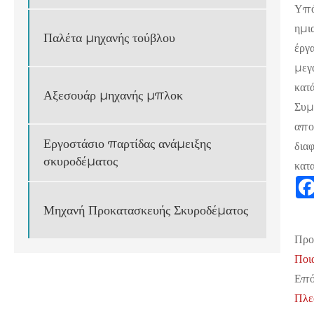
Υπά
ημι
Παλέτα μηχανής τούβλου
έργ
μεγ
κατά
Αξεσουάρ μηχανής μπλοκ
Συμ
απο
Εργοστάσιο παρτίδας ανάμειξης
δια
σκυροδέματος
κατα
Μηχανή Προκατασκευής Σκυροδέματος
Προ
Ποι
Επό
Πλε