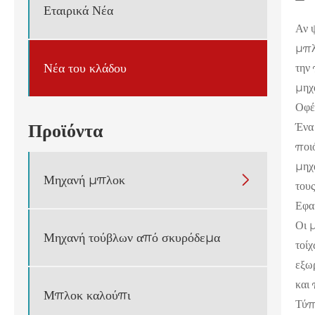
Εταιρικά Νέα
Αν 
μπλ
Νέα του κλάδου
την
μηχ
Οφέ
Προϊόντα
Ένα
ποιό
μηχ
Μηχανή μπλοκ

του
Εφα
Οι 
Μηχανή τούβλων από σκυρόδεμα
τοί
εξω
και
Μπλοκ καλούπι
Τύπ