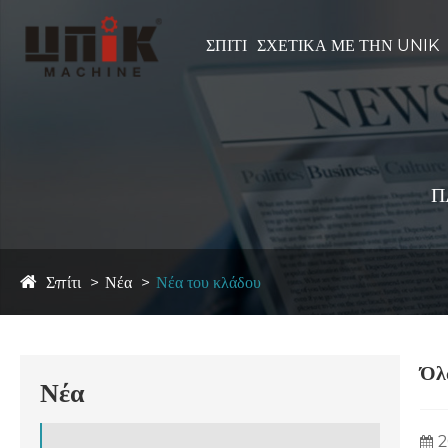
ΣΠΊΤΙ
ΣΧΕΤΙΚΆ ΜΕ ΤΗΝ UNIK
Π
Σπίτι
Νέα
Νέα του κλάδου
Όλ
Νέα
2