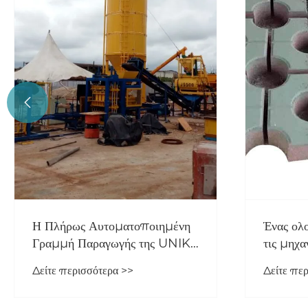

​Η Πλήρως Αυτοματοποιημένη
Ένας ολ
Γραμμή Παραγωγής της UNIK
τις μηχ
Machinery προσγειώνεται στη
Paver:
Δείτε περισσότερα >>
Δείτε πε
Γουατεμάλα, θέτοντας ένα νέο
σημείο αναφοράς για την