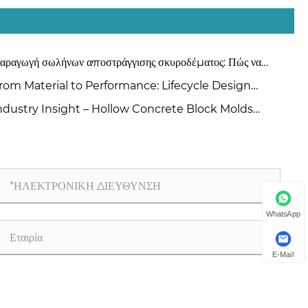
αραγωγή σωλήνων αποστράγγισης σκυροδέματος: Πώς να
λέξετε μεταξύ μεθόδων εξώθησης και ανάρτησης κυλίνδρων;
rom Material to Performance: Lifecycle Design
inciples for High-Quality Concrete Steel Moulds
ndustry Insight – Hollow Concrete Block Molds
nufacturers China
WhatsApp
E-Mail