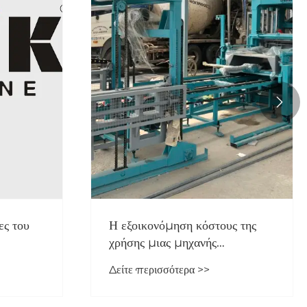

ες του
Η εξοικονόμηση κόστους της
χρήσης μιας μηχανής
er;
τσιμεντόλιθων για οικοδομικά
Δείτε περισσότερα >>
έργα