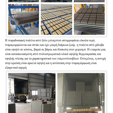
Η παραδοσιακή παλέτα από ξύλο μπαμπού απορροφάται εύκολα νερό,
παραμορφώνεται και σπάει και έχει μικρή διάρκεια ζωής. η παλέτα από χάλυβα
είναι υψηλό σε κόστος, βαριά σε βάρος και δύσκολη στον χειρισμό. Η εταιρεία μας
είναι κατασκευασμένη από πολυστρωματικά υλικά υψηλής θερμοκρασίας και
υψηλής πίεσης για τα χαρακτηριστικά των τσιμεντότουβλων. Επομένως, η αντοχή
στην κρούση είναι αρκετά υψηλή και η αντίσταση στην παραμόρφωση είναι
εξαιρετικά ισχυρή.