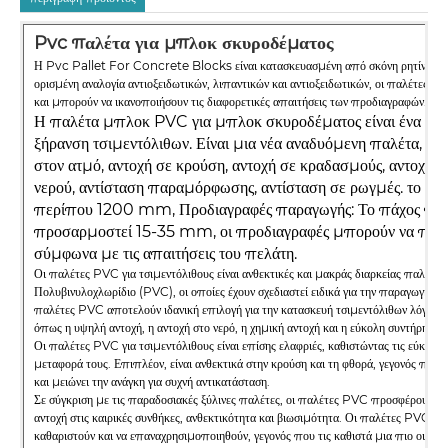
Pvc παλέτα για μπλοκ σκυροδέματος
Η Pvc Pallet For Concrete Blocks είναι κατασκευασμένη από σκόνη ρητίνης PV
ορισμένη αναλογία αντιοξειδωτικών, λιπαντικών και αντιοξειδωτικών, οι παλέτες εί
και μπορούν να ικανοποιήσουν τις διαφορετικές απαιτήσεις των προδιαγραφών.
Η παλέτα μπλοκ PVC για μπλοκ σκυροδέματος είναι ένα είδο
ξήρανση τσιμεντόλιθων. Είναι μια νέα αναδυόμενη παλέτα, με
στον ατμό, αντοχή σε κρούση, αντοχή σε κραδασμούς, αντοχή
νερού, αντίσταση παραμόρφωσης, αντίσταση σε ρωγμές. το μέγ
περίπου 1200 mm, Προδιαγραφές παραγωγής: Το πάχος πα
προσαρμοστεί 15-35 mm, οι προδιαγραφές μπορούν να πρ
σύμφωνα με τις απαιτήσεις του πελάτη.
Οι παλέτες PVC για τσιμεντόλιθους είναι ανθεκτικές και μακράς διαρκείας παλέτες
Πολυβινυλοχλωρίδιο (PVC), οι οποίες έχουν σχεδιαστεί ειδικά για την παραγωγή τσ
παλέτες PVC αποτελούν ιδανική επιλογή για την κατασκευή τσιμεντόλιθων λόγω των
όπως η υψηλή αντοχή, η αντοχή στο νερό, η χημική αντοχή και η εύκολη συντήρηση.
Οι παλέτες PVC για τσιμεντόλιθους είναι επίσης ελαφριές, καθιστώντας τις εύκολες 
μεταφορά τους. Επιπλέον, είναι ανθεκτικά στην κρούση και τη φθορά, γεγονός που α
και μειώνει την ανάγκη για συχνή αντικατάσταση.
Σε σύγκριση με τις παραδοσιακές ξύλινες παλέτες, οι παλέτες PVC προσφέρουν 
αντοχή στις καιρικές συνθήκες, ανθεκτικότητα και βιωσιμότητα. Οι παλέτες PVC μ
καθαριστούν και να επαναχρησιμοποιηθούν, γεγονός που τις καθιστά μια πιο οικον