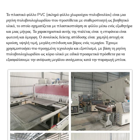
Το πλαστικό φύλλο PVC (σκληρό φύλλο χλωριούχου πολυβινυλίου) είναι μια
ρητίνη πολυβινυλοχλωριδίου που προστίθεται με σταθεροποιητή ως βοηθητικό
υλικό, το οποίο σχηματίζεται με πλαστικοποίηση σε φύλλο μέσω ενός εξωθητήρα
και μιας μήτρας. Τα χαρακτηριστικά αυτής της παλέτας είναι: η επιφάνεια είναι
φωτεινή και όμορφη. Ο συνολικός δείκτης απόδοσης είναι: χαμηλή αντοχή σε
κρούση, υψηλή τιμή, μεγάλη επένδυση και βάρος ενός τεμαχίου. Έχουμε
χρησιμοποιήσει πιο προηγμένη τεχνολογία και εξοπλισμό, με βάση τη ρητίνη
πολυβινυλοχλωριδίου ως κύριο υλικό με ειδικά προαιρετικά πρόσθετα για να
εξασφαλίσουμε την ανύψωση μεγάλου ανοίγματος κατά την παραγωγή μπλοκ.