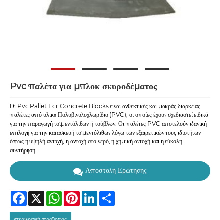
Pvc παλέτα για μπλοκ σκυροδέματος
Οι Pvc Pallet For Concrete Blocks είναι ανθεκτικές και μακράς διαρκείας
παλέτες από υλικό Πολυβινυλοχλωρίδιο (PVC), οι οποίες έχουν σχεδιαστεί ειδικά
για την παραγωγή τσιμεντόλιθων ή τούβλων. Οι παλέτες PVC αποτελούν ιδανική
επιλογή για την κατασκευή τσιμεντόλιθων λόγω των εξαιρετικών τους ιδιοτήτων
όπως η υψηλή αντοχή, η αντοχή στο νερό, η χημική αντοχή και η εύκολη
συντήρηση.
Αποστολή Ερώτησης
Facebook
X
WhatsApp
Pinterest
LinkedIn
Share
περιγραφή προϊόντος