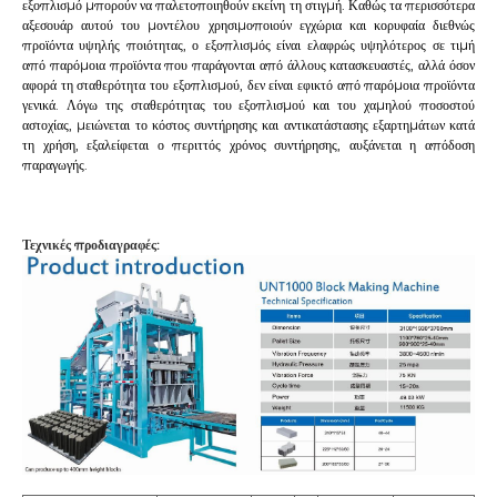
εξοπλισμό μπορούν να παλετοποιηθούν εκείνη τη στιγμή. Καθώς τα περισσότερα
αξεσουάρ αυτού του μοντέλου χρησιμοποιούν εγχώρια και κορυφαία διεθνώς
προϊόντα υψηλής ποιότητας, ο εξοπλισμός είναι ελαφρώς υψηλότερος σε τιμή
από παρόμοια προϊόντα που παράγονται από άλλους κατασκευαστές, αλλά όσον
αφορά τη σταθερότητα του εξοπλισμού, δεν είναι εφικτό από παρόμοια προϊόντα
γενικά. Λόγω της σταθερότητας του εξοπλισμού και του χαμηλού ποσοστού
αστοχίας, μειώνεται το κόστος συντήρησης και αντικατάστασης εξαρτημάτων κατά
τη χρήση, εξαλείφεται ο περιττός χρόνος συντήρησης, αυξάνεται η απόδοση
παραγωγής.
Τεχνικές προδιαγραφές: