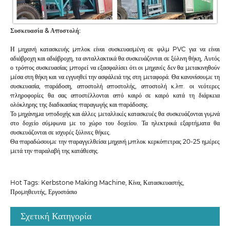
Συσκευασία & Αποστολή:
Η μηχανή κατασκευής μπλοκ είναι συσκευασμένη σε φιλμ PVC για να είναι
αδιάβροχη και αδιάβροχη, τα ανταλλακτικά θα συσκευάζονται σε ξύλινη θήκη, Αυτός
ο τρόπος συσκευασίας μπορεί να εξασφαλίσει ότι οι μηχανές δεν θα μετακινηθούν
μέσα στη θήκη και να εγγυηθεί την ασφάλειά της στη μεταφορά. Θα κανονίσουμε τη
συσκευασία, παράδοση, αποστολή αποστολής, αποστολή κ.λπ. οι νεότερες
πληροφορίες θα σας αποστέλλονται από καιρό σε καιρό κατά τη διάρκεια
ολόκληρης της διαδικασίας παραγωγής και παράδοσης.
Το μηχάνημα υποδοχής και άλλες μεταλλικές κατασκευές θα συσκευάζονται γυμνά
στο δοχείο σύμφωνα με το χώρο του δοχείου. Τα ηλεκτρικά εξαρτήματα θα
συσκευάζονται σε ισχυρές ξύλινες θήκες.
Θα παραδώσουμε την παραγγελθείσα μηχανή μπλοκ κερκόπετρας 20-25 ημέρες
μετά την παραλαβή της κατάθεσης.
Hot Tags: Kerbstone Making Machine, Κίνα, Κατασκευαστής,
Προμηθευτής, Εργοστάσιο
Σχετική Κατηγορία