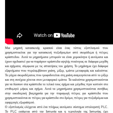
Μια μηχανή κατασκευής κρασιού είναι ένας τύπος εξοπλισμού που
χρησιμοποιείται για την κατασκευή πεζοδρομίων από σκυρόδεμα ή πέτρες
κράσπεδου. Αυτά τα μηχανήματα μπορούν να είναι χειροκίνητα ή αυτόματα και
έχουν σχεδιαστεί για να παράγουν κράσπεδα υψηλής ποιότητας σε διάφορα μεγέθη
και σχήματα, σύμφωνα με τις απαιτήσεις του χρήστη. Το μηχάνημα έχει διάφορα
εξαρτήματα που περιλαμβάνουν χοάνη, μίξερ, ιμάντα μεταφοράς και καλούπια.
Το μίγμα σκυροδέματος που τροφοδοτείται στη χοάνη αναμειγνύεται από το μίξερ
και στη συνέχεια χύνεται στον μεταφορικό ιμάντα. Τα καλούπια χρησιμοποιούνται
για να δώσουν στα κράσπεδα το τελικό τους σχήμα και μέγεθος πριν κοπούν στο
επιθυμητό μήκος και σχήμα. Αυτά τα μηχανήματα χρησιμοποιούνται συνήθως
στην οικοδομική βιομηχανία για την παραγωγή πέτρες για κράσπεδα που
χρησιμοποιούνται σε πέτρες για κράσπεδα στο δρόμο, πέτρες για πεζοδρόμια και
εφαρμογές εξωραϊσμού.
Ο εξοπλισμός ελέγχεται από ένα πλήρως αυτόματο σύστημα υπολογιστή PLC.
Το PLC εισάγεται από την Ιαπωνία και η τεχνολογία της Ιαπωνίας έχει