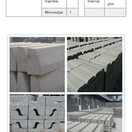
παρτίδας
παλέτας
χλστ
Μπετονιέρα
1