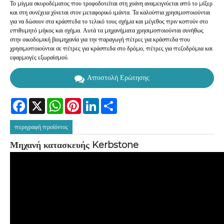
Το μίγμα σκυροδέματος που τροφοδοτείται στη χοάνη αναμειγνύεται από το μίξερ
και στη συνέχεια χύνεται στον μεταφορικό ιμάντα. Τα καλούπια χρησιμοποιούνται
για να δώσουν στα κράσπεδα το τελικό τους σχήμα και μέγεθος πριν κοπούν στο
επιθυμητό μήκος και σχήμα. Αυτά τα μηχανήματα χρησιμοποιούνται συνήθως
στην οικοδομική βιομηχανία για την παραγωγή πέτρες για κράσπεδα που
χρησιμοποιούνται σε πέτρες για κράσπεδα στο δρόμο, πέτρες για πεζοδρόμια και
εφαρμογές εξωραϊσμού.
Αποστολή Ερώτησης
Facebook
X
WhatsApp
Pinterest
LinkedIn
Share
περιγραφή προϊόντος
Μηχανή κατασκευής Kerbstone