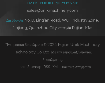
ΗΛΕΚΤΡΟΝΙΚΗ ΔΙΕΥΘΥΝΣΗ:
sales@unikmachinery.com
Διεύθυνση:
No.19, Ling‘an Road, Wuli Industry Zone,
Jinjiang, Quanzhou City, επαρχία Fujian, Κίνα
Πνευματικά δικαιώματα © 2024 Fujian Unik Machinery
Technology Co.,Ltd. Με την επιφύλαξη παντός
δικαιώματος.
Links
Sitemap
RSS
XML
Πολιτική Απορρήτου