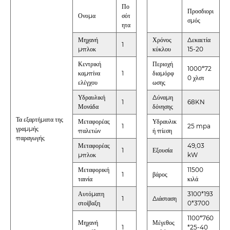
Πο
Προσδιορι
Ονομα
σότ
σμός
ητα
Μηχανή
Χρόνος
Δεκαετία
1
μπλοκ
κύκλου
15-20
Κεντρική
Περιοχή
1000*72
καμπίνα
1
διαμόρφ
0 χλστ
ελέγχου
ωσης
Υδραυλική
Δύναμη
1
68KN
Μονάδα
δόνησης
Τα εξαρτήματα της
Μεταφορέας
Υδραυλικ
1
25 mpa
γραμμής
παλετών
ή πίεση
παραγωγής
Μεταφορέας
49,03
1
Εξουσία
μπλοκ
kW
Μεταφορική
11500
1
βάρος
ταινία
κιλά
Αυτόματη
3100*193
1
Διάσταση
στοίβαξη
0*3700
1100*760
Μηχανή
Μέγεθος
1
*25-40