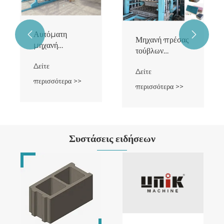
Αυτόματη


Μηχανή πρέσας
μηχανή
τούβλων
κατασκευής
σκυροδέματος
Δείτε
τούβλων από
Δείτε
σκυρόδεμα
περισσότερα >>
περισσότερα >>
Συστάσεις ειδήσεων