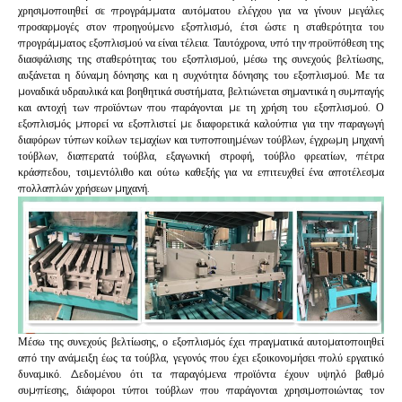
χρησιμοποιηθεί σε προγράμματα αυτόματου ελέγχου για να γίνουν μεγάλες
προσαρμογές στον προηγούμενο εξοπλισμό, έτσι ώστε η σταθερότητα του
προγράμματος εξοπλισμού να είναι τέλεια. Ταυτόχρονα, υπό την προϋπόθεση της
διασφάλισης της σταθερότητας του εξοπλισμού, μέσω της συνεχούς βελτίωσης,
αυξάνεται η δύναμη δόνησης και η συχνότητα δόνησης του εξοπλισμού. Με τα
μοναδικά υδραυλικά και βοηθητικά συστήματα, βελτιώνεται σημαντικά η συμπαγής
και αντοχή των προϊόντων που παράγονται με τη χρήση του εξοπλισμού. Ο
εξοπλισμός μπορεί να εξοπλιστεί με διαφορετικά καλούπια για την παραγωγή
διαφόρων τύπων κοίλων τεμαχίων και τυποποιημένων τούβλων, έγχρωμη μηχανή
τούβλων, διαπερατά τούβλα, εξαγωνική στροφή, τούβλο φρεατίων, πέτρα
κράσπεδου, τσιμεντόλιθο και ούτω καθεξής για να επιτευχθεί ένα αποτέλεσμα
πολλαπλών χρήσεων μηχανή.
Μέσω της συνεχούς βελτίωσης, ο εξοπλισμός έχει πραγματικά αυτοματοποιηθεί
από την ανάμειξη έως τα τούβλα, γεγονός που έχει εξοικονομήσει πολύ εργατικό
δυναμικό. Δεδομένου ότι τα παραγόμενα προϊόντα έχουν υψηλό βαθμό
συμπίεσης, διάφοροι τύποι τούβλων που παράγονται χρησιμοποιώντας τον