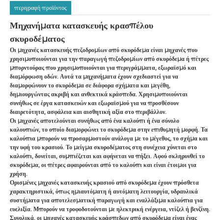
περιγραφή προϊόντος
Μηχανήματα κατασκευής κρασπέλου
σκυροδέματος
Οι μηχανές κατασκευής πεζοδρομίων από σκυρόδεμα είναι μηχανές που
χρησιμοποιούνται για την παραγωγή πεζοδρομίων από σκυρόδεμα ή πέτρες
μπορντούρας που χρησιμοποιούνται για περιγράμματα, εξωραϊσμό και
διαμόρφωση οδών. Αυτά τα μηχανήματα έχουν σχεδιαστεί για να
διαμορφώνουν το σκυρόδεμα σε διάφορα σχήματα και μεγέθη,
δημιουργώντας ακριβή και ανθεκτικά κράσπεδα. Χρησιμοποιούνται
συνήθως σε έργα κατασκευών και εξωραϊσμού για να προσθέσουν
διαιρετότητα, ασφάλεια και αισθητική αξία στο περιβάλλον.
Οι μηχανές αποτελούνται συνήθως από ένα καλούπι ή ένα σύνολο
καλουπιών, το οποίο διαμορφώνει το σκυρόδεμα στην επιθυμητή μορφή. Τα
καλούπια μπορούν να προσαρμοστούν ανάλογα με το μέγεθος, το σχήμα και
την υφή του κρασιού. Το μείγμα σκυροδέματος στη συνέχεια χύνεται στο
καλούπι, δονείται, συμπιέζεται και αφήνεται να πήξει. Αφού σκληρυνθεί το
σκυρόδεμα, οι πέτρες αφαιρούνται από το καλούπι και είναι έτοιμοι για
χρήση.
Ορισμένες μηχανές κατασκευής κρασιού από σκυρόδεμα έχουν πρόσθετα
χαρακτηριστικά, όπως ημιαυτόματη ή αυτόματη λειτουργία, υδραυλικά
συστήματα για αποτελεσματική παραγωγή και εναλλάξιμα καλούπια για
ευελιξία. Μπορούν να τροφοδοτούνται με ηλεκτρική ενέργεια, ντίζελ ή βενζίνη.
Συνολικά, οι μηχανές κατασκευής κράσπεδων από σκυρόδεμα είναι ένας