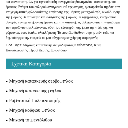
και πανεπιστημίων για την επίτευξη συνεργασίας βιομηχανίας-πανεπιστημίου-
έρευνας. Ενόψει του σκληρού ανταγωνισμού της αγοράς, η εταιρεία θα τηρήσει την
επιχειρηματική φιλοσοφία της «ηγέτησης της μάρκας με τεχνολογία, οικοδόμησης
της μάρκας με ποιότητα και ενίσχυσης της μάρκας με υπηρεσίες», ενισχύοντας
συνεχώς την επιστημονική έρευνα και την καινοτομία, βελτιώνοντας την ποιότητα
των προϊόντων, βελτιώνοντας σύστημα εξυπηρέτησης μετά την πώληση, και
φέρνοντας στον όμιλο, ολοκλήρωση, Το μοντέλο διεθνοποίησης ανέπτυξε και
δημιούργησε την εταιρεία σε μια σύγχρονη επιχείρηση παραγωγής.
Hot Tags: Μηχανές κατασκευής σκυροδέματος Kerbstone, Κίνα,
Κατασκευαστής, Προμηθευτής, Εργοστάσιο
Σχετική Κατηγορία
Μηχανή κατασκευής σερβομπλοκ
Μηχανή κατασκευής μπλοκ
Ρομποτική Παλετοποιητής
Μηχανή κούφιου μπλοκ
Μηχανή τσιμεντόλιθου