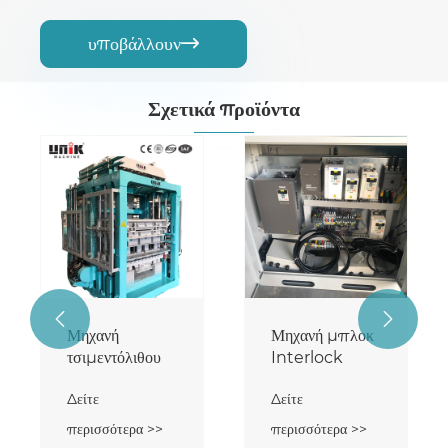
υποβάλλουν

Σχετικά προϊόντα


Μηχανή
Μηχανή μπλοκ
τσιμεντόλιθου
Interlock
Δείτε
Δείτε
περισσότερα >>
περισσότερα >>