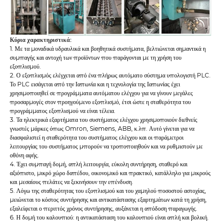
Κύρια χαρακτηριστικά:
1. Με τα μοναδικά υδραυλικά και βοηθητικά συστήματα, βελτιώνεται σημαντικά η
συμπαγής και αντοχή των προϊόντων που παράγονται με τη χρήση του
εξοπλισμού.
2. Ο εξοπλισμός ελέγχεται από ένα πλήρως αυτόματο σύστημα υπολογιστή PLC.
Το PLC εισάγεται από την Ιαπωνία και η τεχνολογία της Ιαπωνίας έχει
χρησιμοποιηθεί σε προγράμματα αυτόματου ελέγχου για να γίνουν μεγάλες
προσαρμογές στον προηγούμενο εξοπλισμό, έτσι ώστε η σταθερότητα του
προγράμματος εξοπλισμού να είναι τέλεια.
3. Τα ηλεκτρικά εξαρτήματα του συστήματος ελέγχου χρησιμοποιούν διεθνείς
γνωστές μάρκες όπως Omron, Siemens, ABB, κ.λπ. Αυτό γίνεται για να
διασφαλιστεί η σταθερότητα του συστήματος ελέγχου και οι παράμετροι
λειτουργίας του συστήματος μπορούν να τροποποιηθούν και να ρυθμιστούν με
οθόνη αφής.
4. Έχει συμπαγή δομή, απλή λειτουργία, εύκολη συντήρηση, σταθερό και
αξιόπιστο, μικρό χώρο δαπέδου, οικονομικό και πρακτικό, κατάλληλο για μικρούς
και μεσαίους πελάτες να ξεκινήσουν την επένδυση.
5. Λόγω της σταθερότητας του εξοπλισμού και του χαμηλού ποσοστού αστοχίας,
μειώνεται το κόστος συντήρησης και αντικατάστασης εξαρτημάτων κατά τη χρήση,
εξαλείφεται ο περιττός χρόνος συντήρησης, αυξάνεται η απόδοση παραγωγής.
6. Η δομή του καλουπιού: η αντικατάσταση του καλουπιού είναι απλή και βολική.