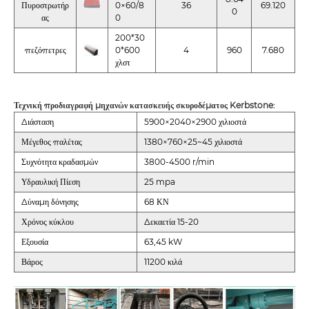
Πυροστρωτήρ
0×60/8
36
69.120
0
ας
0
200*30
πεζόπετρες
0*600
4
960
7.680
χλστ
Τεχνική προδιαγραφή μηχανών κατασκευής σκυροδέματος Kerbstone:
Διάσταση
5900×2040×2900 χιλιοστά
Μέγεθος παλέτας
1380×760×25~45 χιλιοστά
Συχνότητα κραδασμών
3800-4500 r/min
Υδραυλική Πίεση
25 mpa
Δύναμη δόνησης
68 ΚΝ
Χρόνος κύκλου
Δεκαετία 15-20
Εξουσία
63,45 kW
Βάρος
11200 κιλά