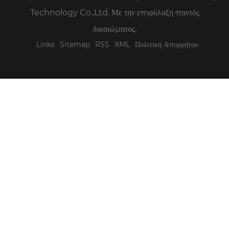
Technology Co.,Ltd. Με την επιφύλαξη παντός
δικαιώματος.
Links
Sitemap
RSS
XML
Πολιτική Απορρήτου