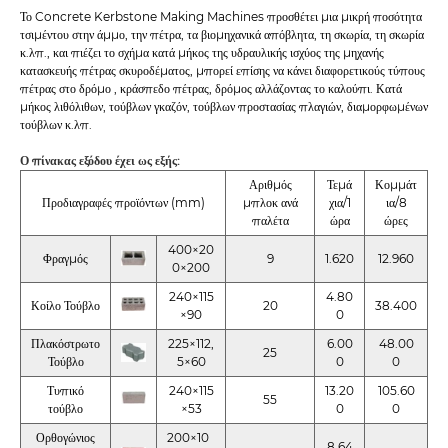
Το Concrete Kerbstone Making Machines προσθέτει μια μικρή ποσότητα
τσιμέντου στην άμμο, την πέτρα, τα βιομηχανικά απόβλητα, τη σκωρία, τη σκωρία
κ.λπ., και πιέζει το σχήμα κατά μήκος της υδραυλικής ισχύος της μηχανής
κατασκευής πέτρας σκυροδέματος, μπορεί επίσης να κάνει διαφορετικούς τύπους
πέτρας στο δρόμο , κράσπεδο πέτρας, δρόμος αλλάζοντας το καλούπι. Κατά
μήκος λιθόλιθων, τούβλων γκαζόν, τούβλων προστασίας πλαγιών, διαμορφωμένων
τούβλων κ.λπ.
Ο πίνακας εξόδου έχει ως εξής:
Αριθμός
Τεμά
Κομμάτ
Προδιαγραφές προϊόντων (mm)
μπλοκ ανά
χια/1
ια/8
παλέτα
ώρα
ώρες
400×20
Φραγμός
9
1.620
12.960
0×200
240×115
4.80
Κοίλο Τούβλο
20
38.400
×90
0
Πλακόστρωτο
225×112,
6.00
48.00
25
Τούβλο
5×60
0
0
Τυπικό
240×115
13.20
105.60
55
τούβλο
×53
0
0
Ορθογώνιος
200×10
8.64