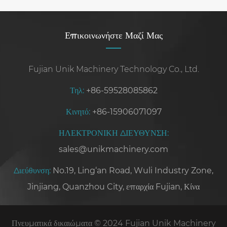
κλάδο
Επικοινωνήστε Μαζί Μας
Fujian Unik Machinery Technology Co., Ltd.
Τηλ:
+86-59528085862
Κινητό:
+86-15906071097
ΗΛΕΚΤΡΟΝΙΚΗ ΔΙΕΥΘΥΝΣΗ:
sales@unikmachinery.com
Διεύθυνση:
No.19, Ling‘an Road, Wuli Industry Zone,
Jinjiang, Quanzhou City, επαρχία Fujian, Κίνα
Πνευματικά δικαιώματα © 2024 Fujian Unik Machinery