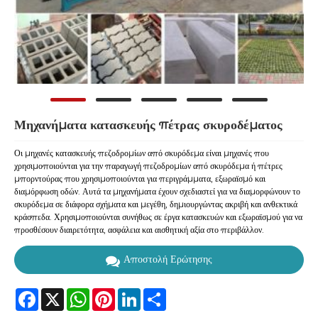
Μηχανήματα κατασκευής πέτρας σκυροδέματος
Οι μηχανές κατασκευής πεζοδρομίων από σκυρόδεμα είναι μηχανές που
χρησιμοποιούνται για την παραγωγή πεζοδρομίων από σκυρόδεμα ή πέτρες
μπορντούρας που χρησιμοποιούνται για περιγράμματα, εξωραϊσμό και
διαμόρφωση οδών. Αυτά τα μηχανήματα έχουν σχεδιαστεί για να διαμορφώνουν το
σκυρόδεμα σε διάφορα σχήματα και μεγέθη, δημιουργώντας ακριβή και ανθεκτικά
κράσπεδα. Χρησιμοποιούνται συνήθως σε έργα κατασκευών και εξωραϊσμού για να
προσθέσουν διαιρετότητα, ασφάλεια και αισθητική αξία στο περιβάλλον.
Αποστολή Ερώτησης
Facebook
X
WhatsApp
Pinterest
LinkedIn
Share