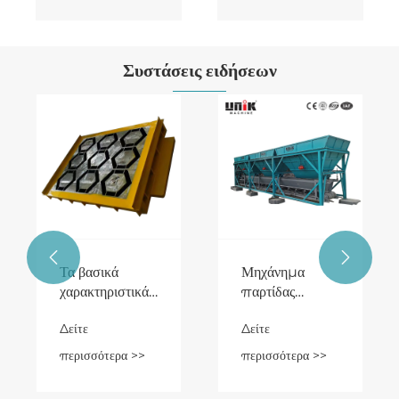
Συστάσεις ειδήσεων


Τα βασικά
Μηχάνημα
χαρακτηριστικά
παρτίδας
που πρέπει να
σκυροδέματος:
Δείτε
Δείτε
αναζητήσετε σε
Ενίσχυση της
μια
αποτελεσματικότητας
περισσότερα >>
περισσότερα >>
συμπλεγμένη
στον
μηχανή μπλοκ
κατασκευαστικό